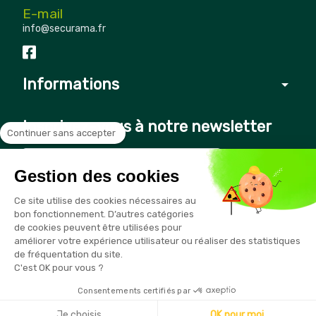
E-mail
info@securama.fr
Informations
arrow_drop_down
Inscrivez-vous à notre newsletter
Continuer sans accepter
Gestion des cookies
Vous pouvez vous désinscrire à tout moment en cliquant sur le
Ce site utilise des cookies nécessaires au
lien présent dans nos emails
bon fonctionnement. D’autres catégories
de cookies peuvent être utilisées pour
améliorer votre expérience utilisateur ou réaliser des statistiques
de fréquentation du site.
C'est OK pour vous ?
Consentements certifiés par
Copyright © 2026 - Sécurama
Je choisis
OK pour moi