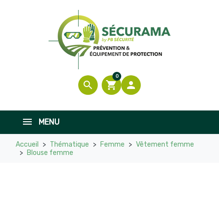

En stock
0
search
shopping_cart

MENU
Accueil
Thématique
Femme
Vêtement femme
Blouse femme