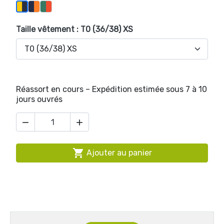
Marine / Orange
Vert Olive / Orange
Anthracite / Jaune
Taille vêtement : T0 (36/38) XS
Réassort en cours – Expédition estimée sous 7 à 10
jours ouvrés



Ajouter au panier