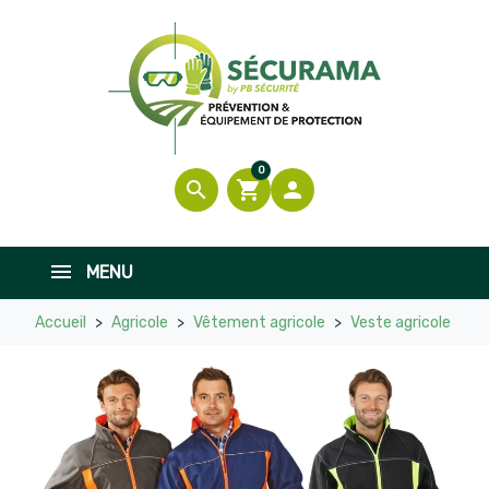
0
search
shopping_cart

MENU
Accueil
Agricole
Vêtement agricole
Veste agricole