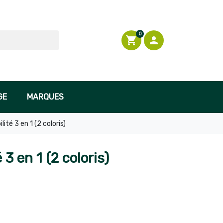

En stock
0
shopping_cart

Connexion
GE
MARQUES
lité 3 en 1 (2 coloris)
 3 en 1 (2 coloris)