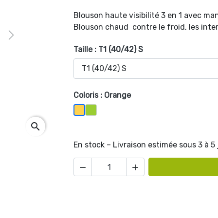
Blouson haute visibilité 3 en 1 avec ma
Blouson chaud contre le froid, les intem
Next
Taille : T1 (40/42) S
Coloris : Orange
Vert Pomme
Orange
search
En stock – Livraison estimée sous 3 à 5

