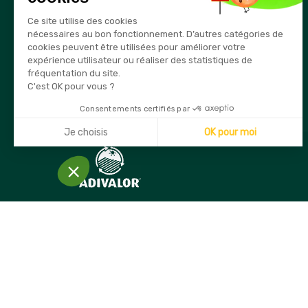
Téléphone
Ce site utilise des cookies
03 80 74 28 15
nécessaires au bon fonctionnement. D’autres catégories de
cookies peuvent être utilisées pour améliorer votre
E-mail
expérience utilisateur ou réaliser des statistiques de
info@securama.fr
fréquentation du site.
C'est OK pour vous ?
Consentements certifiés par
Je choisis
OK pour moi
Axeptio consent
Plateforme de Gestion du Consentement : Personnalisez
Notre plateforme vous permet d'adapter et de gérer vos 