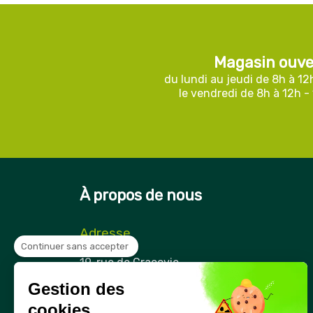
Magasin ouve
du lundi au jeudi de 8h à 12
le vendredi de 8h à 12h -
À propos de nous
Adresse
Continuer sans accepter
Securama
19, rue de Cracovie
ZAE Cap Nord
Gestion des
21850 Saint-Apollinaire
France
cookies