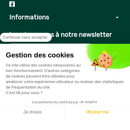
Informations
arrow_drop_down
Inscrivez-vous à notre newsletter
Continuer sans accepter
Gestion des cookies
Vous pouvez vous désinscrire à tout moment en cliquant sur le
Ce site utilise des cookies nécessaires au
lien présent dans nos emails
bon fonctionnement. D’autres catégories
de cookies peuvent être utilisées pour
améliorer votre expérience utilisateur ou réaliser des statistiques
de fréquentation du site.
C'est OK pour vous ?
Consentements certifiés par
Copyright © 2026 - Sécurama
Je choisis
OK pour moi
Axeptio consent
Plateforme de Gestion du Consentement : Personnalisez vo