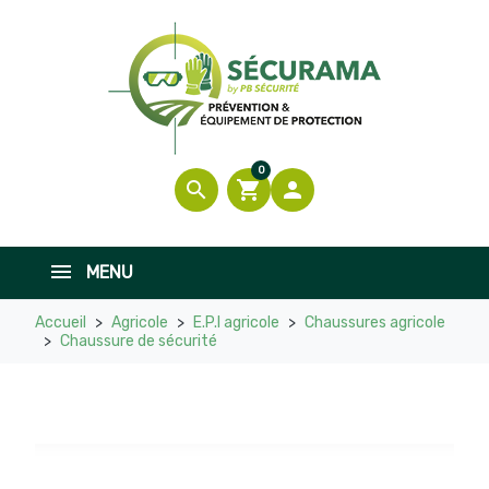
0
search
shopping_cart

MENU
Accueil
Agricole
E.P.I agricole
Chaussures agricole
Chaussure de sécurité