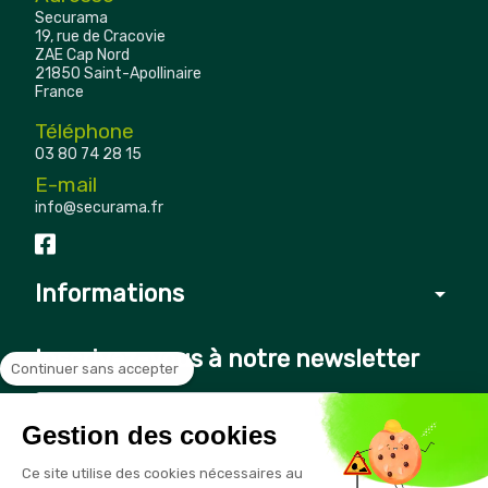
Securama
19, rue de Cracovie
ZAE Cap Nord
21850 Saint-Apollinaire
France
Téléphone
03 80 74 28 15
E-mail
info@securama.fr
Informations
arrow_drop_down
Inscrivez-vous à notre newsletter
Continuer sans accepter
Gestion des cookies
Vous pouvez vous désinscrire à tout moment en cliquant sur le
Ce site utilise des cookies nécessaires au
lien présent dans nos emails