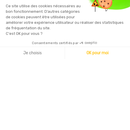
Vous pouvez vous désinscrire à tout moment en cliquant sur le
Ce site utilise des cookies nécessaires au
lien présent dans nos emails
bon fonctionnement. D’autres catégories
de cookies peuvent être utilisées pour
améliorer votre expérience utilisateur ou réaliser des statistiques
de fréquentation du site.
C'est OK pour vous ?
Consentements certifiés par
Copyright © 2026 - Sécurama
Je choisis
OK pour moi
Axeptio consent
Plateforme de Gestion du Consentement : Personnalisez vo
Notre plateforme vous permet d'adapter et de gérer vos par