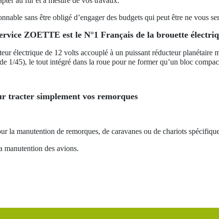
ter au fur et à mesure de vos travaux.
sonnable sans être obligé d’engager des budgets qui peut être ne vous se
ervice ZOETTE est le N°1 Français de la brouette électriqu
eur électrique de 12 volts accouplé à un puissant réducteur planétaire m
de 1/45), le tout intégré dans la roue pour ne former qu’un bloc compact
tracter simplement vos remorques
 la manutention de remorques, de caravanes ou de chariots spécifiques 
a manutention des avions.