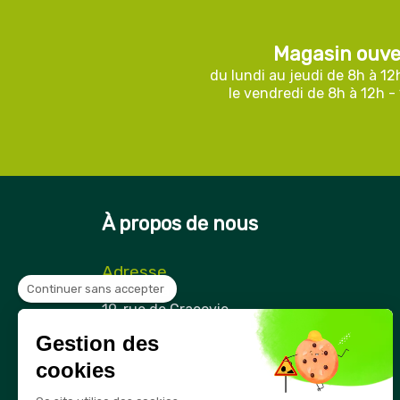
Magasin ouve
du lundi au jeudi de 8h à 12
le vendredi de 8h à 12h -
À propos de nous
Adresse
Continuer sans accepter
Securama
19, rue de Cracovie
ZAE Cap Nord
Gestion des
21850 Saint-Apollinaire
France
cookies
Téléphone