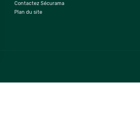
Contactez Sécurama
Plan du site
 vos Options
paramètres de confidentialité, en garantissant la conformit