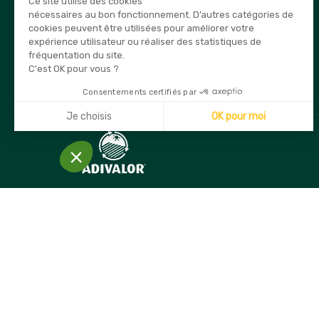
Ce site utilise des cookies
03 80 74 28 15
nécessaires au bon fonctionnement. D’autres catégories de
cookies peuvent être utilisées pour améliorer votre
E-mail
expérience utilisateur ou réaliser des statistiques de
info@securama.fr
fréquentation du site.
C'est OK pour vous ?
Consentements certifiés par
Je choisis
OK pour moi
Axeptio consent
Plateforme de Gestion du Consentement : Personnalisez
Notre plateforme vous permet d'adapter et de gérer vos 