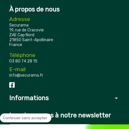
À propos de nous
Adresse
Securama
19, rue de Cracovie
ZAE Cap Nord
21850 Saint-Apollinaire
France
Téléphone
03 80 74 28 15
E-mail
info@securama.fr
Informations
arrow_drop_down
Inscrivez-vous à notre newsletter
Continuer sans accepter