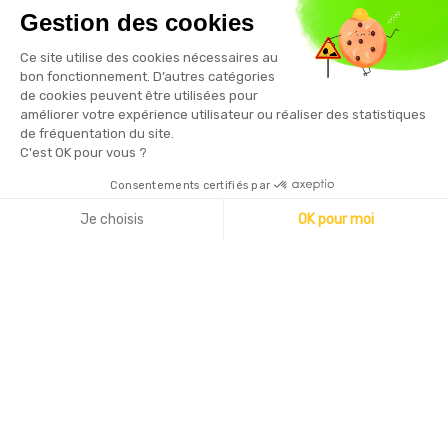
Gestion des cookies
Vous pouvez vous désinscrire à tout moment en cliquant sur le
Ce site utilise des cookies nécessaires au
lien présent dans nos emails
bon fonctionnement. D’autres catégories
de cookies peuvent être utilisées pour
améliorer votre expérience utilisateur ou réaliser des statistiques
de fréquentation du site.
C'est OK pour vous ?
Consentements certifiés par
Copyright © 2026 - Sécurama
Je choisis
OK pour moi
Axeptio consent
Plateforme de Gestion du Consentement : Personnalisez vo
Notre plateforme vous permet d'adapter et de gérer vos par