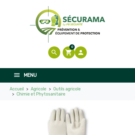
0
search
shopping_cart

MENU
Accueil
Agricole
Outils agricole
Chimie et Phytosanitaire