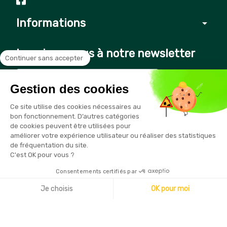
Informations
arrow_drop_down
Inscrivez-vous à notre newsletter
Continuer sans accepter
Gestion des cookies
Vous pouvez vous désinscrire à tout moment en cliquant sur le
Ce site utilise des cookies nécessaires au
lien présent dans nos emails
bon fonctionnement. D’autres catégories
de cookies peuvent être utilisées pour
améliorer votre expérience utilisateur ou réaliser des statistiques
de fréquentation du site.
C'est OK pour vous ?
Consentements certifiés par
Copyright © 2026 - Sécurama
Je choisis
OK pour moi
Axeptio consent
Plateforme de Gestion du Consentement : Personnalisez vo
Notre plateforme vous permet d'adapter et de gérer vos par