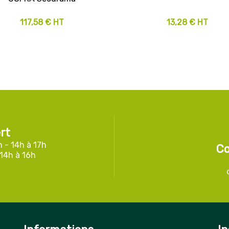
117,58 € HT
13,28 € HT
rt
h - 14h à 17h
Co
 14h à 16h