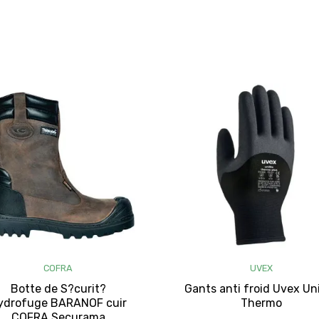
COFRA
UVEX
Botte de S?curit?
Gants anti froid Uvex Uni
ydrofuge BARANOF cuir
Thermo
COFRA Securama