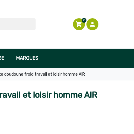
0
shopping_cart

Connexion
GE
MARQUES
e doudoune froid travail et loisir homme AIR
ravail et loisir homme AIR