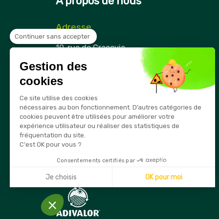
À propos de nous
Adresse
Continuer sans accepter
Securama
19, rue de Cracovie
ZAE Cap Nord
Gestion des
21850 Saint-Apollinaire
France
cookies
Téléphone
Ce site utilise des cookies
03 80 74 28 15
nécessaires au bon fonctionnement. D’autres catégories de
cookies peuvent être utilisées pour améliorer votre
E-mail
expérience utilisateur ou réaliser des statistiques de
info@securama.fr
fréquentation du site.
C'est OK pour vous ?
Consentements certifiés par
Je choisis
OK pour moi
Axeptio consent
Plateforme de Gestion du Consentement : Personnalisez
Notre plateforme vous permet d'adapter et de gérer vos 