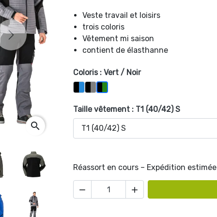
Veste travail et loisirs
trois coloris
Next
Vêtement mi saison
contient de élasthanne
Coloris : Vert / Noir
Bleu / Noir
Gris / Noir1
Vert / Noir
Taille vêtement : T1 (40/42) S
search
Réassort en cours – Expédition estimée 

