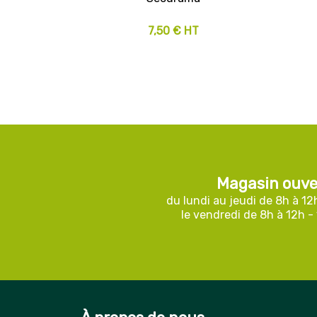
7,50 € HT
Magasin ouve
du lundi au jeudi de 8h à 12
le vendredi de 8h à 12h -