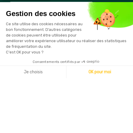
Gestion des cookies
Vous pouvez vous désinscrire à tout moment en cliquant sur le
Ce site utilise des cookies nécessaires au
lien présent dans nos emails
bon fonctionnement. D’autres catégories
de cookies peuvent être utilisées pour
améliorer votre expérience utilisateur ou réaliser des statistiques
de fréquentation du site.
C'est OK pour vous ?
Consentements certifiés par
Copyright © 2026 - Sécurama
Je choisis
OK pour moi
Axeptio consent
Plateforme de Gestion du Consentement : Personnalisez vo
Notre plateforme vous permet d'adapter et de gérer vos par