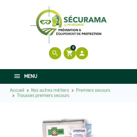

En stock
0
search
shopping_cart

MENU
Accueil
Nos autres métiers
Premiers secours
Trousses premiers secours