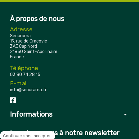
À propos de nous
Adresse
Securama
19, rue de Cracovie
ZAE Cap Nord
21850 Saint-Apollinaire
France
Téléphone
03 80 74 28 15
E-mail
info@securama.fr
Informations
arrow_drop_down
Inscrivez-vous à notre newsletter
Continuer sans accepter