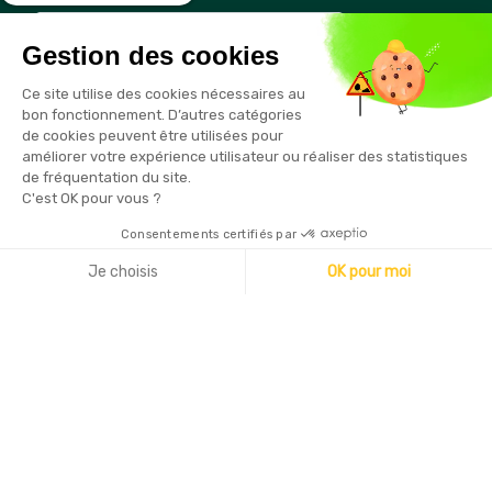
Gestion des cookies
Vous pouvez vous désinscrire à tout moment en cliquant sur le
Ce site utilise des cookies nécessaires au
lien présent dans nos emails
bon fonctionnement. D’autres catégories
de cookies peuvent être utilisées pour
améliorer votre expérience utilisateur ou réaliser des statistiques
de fréquentation du site.
C'est OK pour vous ?
Consentements certifiés par
Copyright © 2026 - Sécurama
Je choisis
OK pour moi
Axeptio consent
Plateforme de Gestion du Consentement : Personnalisez vo
Notre plateforme vous permet d'adapter et de gérer vos par