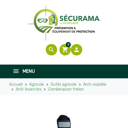
0
search
shopping_cart

MENU
Accueil
Agricole
Outils agricole
Anti-nuisible
Anti-Insectes
Combinaison frelon