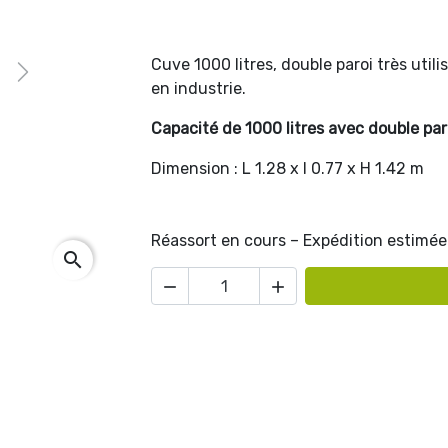
Cuve 1000 litres, double paroi très utilis
Next
en industrie.
Capacité de 1000 litres avec double par
Dimension : L 1.28 x l 0.77 x H 1.42 m
Réassort en cours – Expédition estimée 
search

