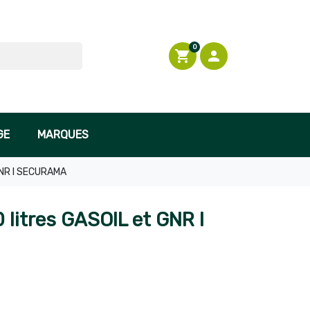
0
shopping_cart

Connexion
GE
MARQUES
 GNR l SECURAMA
 litres GASOIL et GNR l