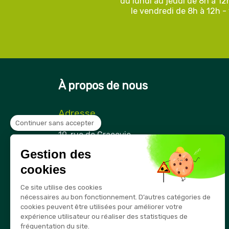
du lundi au jeudi de 8h à 12
le vendredi de 8h à 12h -
À propos de nous
Adresse
Continuer sans accepter
Securama
19, rue de Cracovie
ZAE Cap Nord
Gestion des
21850 Saint-Apollinaire
France
cookies
Téléphone
Ce site utilise des cookies
03 80 74 28 15
nécessaires au bon fonctionnement. D’autres catégories de
cookies peuvent être utilisées pour améliorer votre
E-mail
expérience utilisateur ou réaliser des statistiques de
info@securama.fr
fréquentation du site.