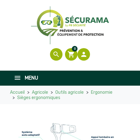
0
search
shopping_cart

MENU
Accueil
Agricole
Outils agricole
Ergonomie
Sièges ergonomiques