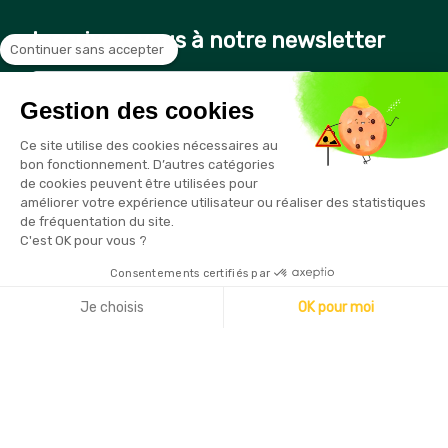
Inscrivez-vous à notre newsletter
Continuer sans accepter
Gestion des cookies
Vous pouvez vous désinscrire à tout moment en cliquant sur le
Ce site utilise des cookies nécessaires au
lien présent dans nos emails
bon fonctionnement. D’autres catégories
de cookies peuvent être utilisées pour
améliorer votre expérience utilisateur ou réaliser des statistiques
de fréquentation du site.
C'est OK pour vous ?
Consentements certifiés par
Copyright © 2026 - Sécurama
Je choisis
OK pour moi
Axeptio consent
Plateforme de Gestion du Consentement : Personnalisez vo
Notre plateforme vous permet d'adapter et de gérer vos par