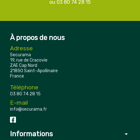
ou
03 80 74 28 15
À propos de nous
Adresse
Securama
19, rue de Cracovie
ZAE Cap Nord
21850 Saint-Apollinaire
France
Téléphone
03 80 74 28 15
E-mail
info@securama.fr
Informations
arrow_drop_down