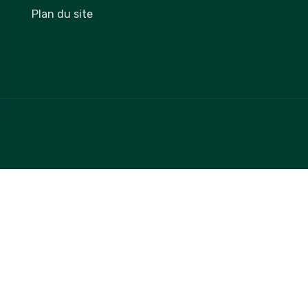
Plan du site
 vos Options
paramètres de confidentialité, en garantissant la conformit