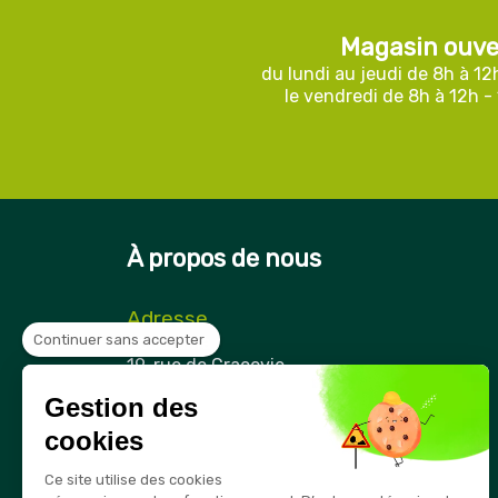
Magasin ouve
du lundi au jeudi de 8h à 12
le vendredi de 8h à 12h -
À propos de nous
Adresse
Continuer sans accepter
Securama
19, rue de Cracovie
ZAE Cap Nord
Gestion des
21850 Saint-Apollinaire
France
cookies
Téléphone
Ce site utilise des cookies