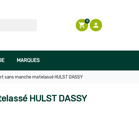
0
shopping_cart

Connexion
GE
MARQUES
let sans manche matelassé HULST DASSY
telassé HULST DASSY