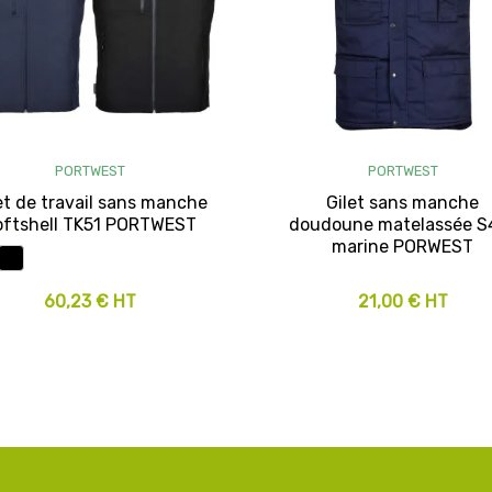
PORTWEST
PORTWEST
et de travail sans manche
Gilet sans manche
oftshell TK51 PORTWEST
doudoune matelassée S
marine PORWEST
60,23 € HT
21,00 € HT