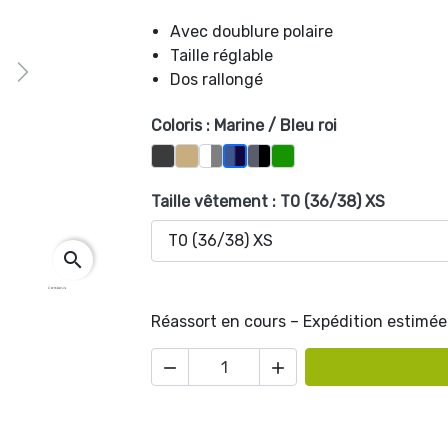
Avec doublure polaire
Taille réglable
Next
Dos rallongé
Coloris : Marine / Bleu roi
Ardoise
Beige
Blanc / Gris ciment
Noir / Ardoise
Vert Bouteille
Marine / Bleu roi
Taille vêtement : T0 (36/38) XS
search
Réassort en cours – Expédition estimée 

