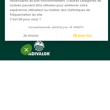
03 80 74 28 15
nécessaires au bon fonctionnement. D’autres catégories de
cookies peuvent être utilisées pour améliorer votre
E-mail
expérience utilisateur ou réaliser des statistiques de
info@securama.fr
fréquentation du site.
C'est OK pour vous ?
Consentements certifiés par
Je choisis
OK pour moi
Axeptio consent
Plateforme de Gestion du Consentement : Personnalisez
Notre plateforme vous permet d'adapter et de gérer vos 