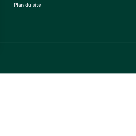
Plan du site
 vos Options
paramètres de confidentialité, en garantissant la conformit