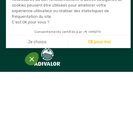
cookies peuvent être utilisées pour améliorer votre
E-mail
expérience utilisateur ou réaliser des statistiques de
info@securama.fr
fréquentation du site.
C'est OK pour vous ?
Consentements certifiés par
Je choisis
OK pour moi
Axeptio consent
Plateforme de Gestion du Consentement : Personnalisez
Notre plateforme vous permet d'adapter et de gérer vos 