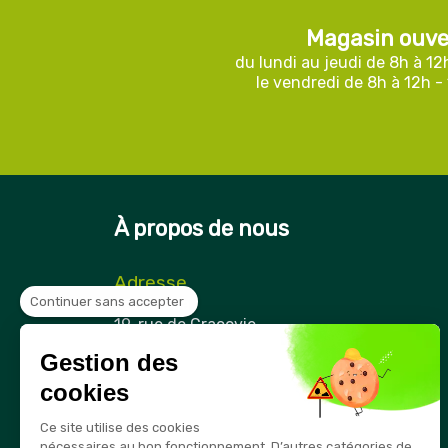
Magasin ouve
du lundi au jeudi de 8h à 12
le vendredi de 8h à 12h -
À propos de nous
Adresse
Continuer sans accepter
Securama
19, rue de Cracovie
ZAE Cap Nord
Gestion des
21850 Saint-Apollinaire
France
cookies
Téléphone
Ce site utilise des cookies
03 80 74 28 15
nécessaires au bon fonctionnement. D’autres catégories de