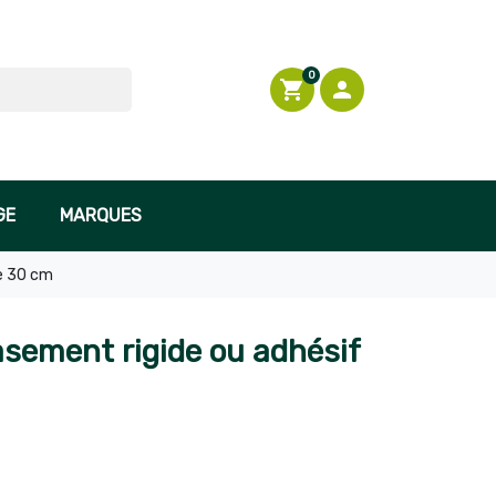

En stock
0
shopping_cart

Connexion
GE
MARQUES
e 30 cm
sement rigide ou adhésif