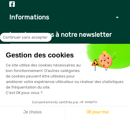
Informations
arrow_drop_down
Inscrivez-vous à notre newsletter
Continuer sans accepter
Gestion des cookies
Vous pouvez vous désinscrire à tout moment en cliquant sur le
Ce site utilise des cookies nécessaires au
lien présent dans nos emails
bon fonctionnement. D’autres catégories
de cookies peuvent être utilisées pour
améliorer votre expérience utilisateur ou réaliser des statistiques
de fréquentation du site.
C'est OK pour vous ?
Consentements certifiés par
Copyright © 2026 - Sécurama
Je choisis
OK pour moi
Axeptio consent
Plateforme de Gestion du Consentement : Personnalisez vo