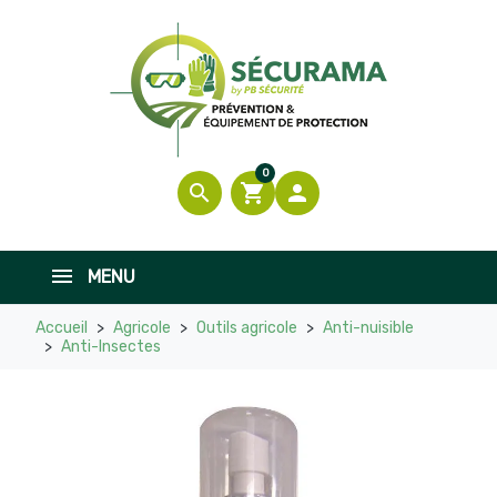
0
search
shopping_cart

MENU
Accueil
Agricole
Outils agricole
Anti-nuisible
Anti-Insectes