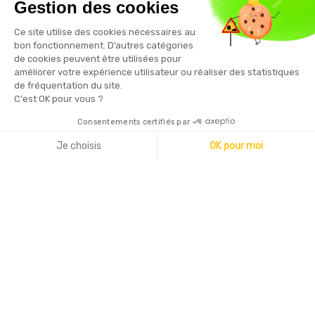
Gestion des cookies
Vous pouvez vous désinscrire à tout moment en cliquant sur le
Ce site utilise des cookies nécessaires au
lien présent dans nos emails
bon fonctionnement. D’autres catégories
de cookies peuvent être utilisées pour
améliorer votre expérience utilisateur ou réaliser des statistiques
de fréquentation du site.
C'est OK pour vous ?
Consentements certifiés par
Copyright © 2026 - Sécurama
Je choisis
OK pour moi
Axeptio consent
Plateforme de Gestion du Consentement : Personnalisez vo
Notre plateforme vous permet d'adapter et de gérer vos par