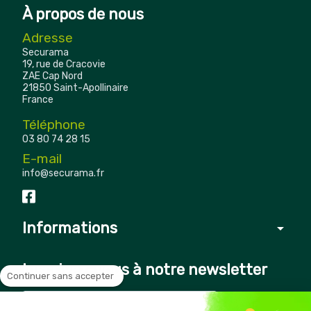
À propos de nous
Adresse
Securama
19, rue de Cracovie
ZAE Cap Nord
21850 Saint-Apollinaire
France
Téléphone
03 80 74 28 15
E-mail
info@securama.fr
Informations
arrow_drop_down
Inscrivez-vous à notre newsletter
Continuer sans accepter