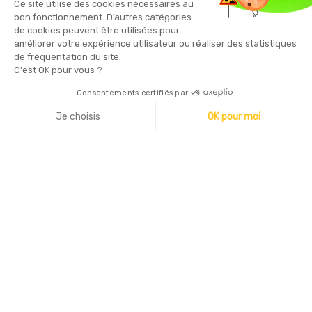
Ce site utilise des cookies nécessaires au
lien présent dans nos emails
bon fonctionnement. D’autres catégories
de cookies peuvent être utilisées pour
améliorer votre expérience utilisateur ou réaliser des statistiques
de fréquentation du site.
C'est OK pour vous ?
Consentements certifiés par
Copyright © 2026 - Sécurama
Je choisis
OK pour moi
Axeptio consent
Plateforme de Gestion du Consentement : Personnalisez vo
Notre plateforme vous permet d'adapter et de gérer vos par