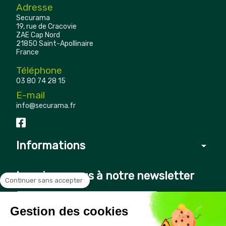
Adresse
Securama
19, rue de Cracovie
ZAE Cap Nord
21850 Saint-Apollinaire
France
Téléphone
03 80 74 28 15
E-mail
info@securama.fr
Informations
arrow_drop_down
Inscrivez-vous à notre newsletter
Continuer sans accepter
Gestion des cookies
Vous pouvez vous désinscrire à tout moment en cliquant sur le