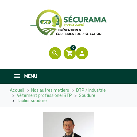

En stock
0
search
shopping_cart

MENU
Accueil
Nos autres métiers
BTP / Industrie
Vêtement professionel BTP
Soudure
Tablier soudure