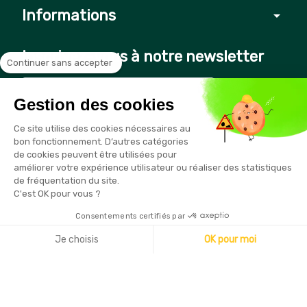
Informations
arrow_drop_down
Inscrivez-vous à notre newsletter
Continuer sans accepter
Gestion des cookies
Vous pouvez vous désinscrire à tout moment en cliquant sur le
Ce site utilise des cookies nécessaires au
lien présent dans nos emails
bon fonctionnement. D’autres catégories
de cookies peuvent être utilisées pour
améliorer votre expérience utilisateur ou réaliser des statistiques
de fréquentation du site.
C'est OK pour vous ?
Consentements certifiés par
Copyright © 2026 - Sécurama
Je choisis
OK pour moi
Axeptio consent
Plateforme de Gestion du Consentement : Personnalisez vo
Notre plateforme vous permet d'adapter et de gérer vos par