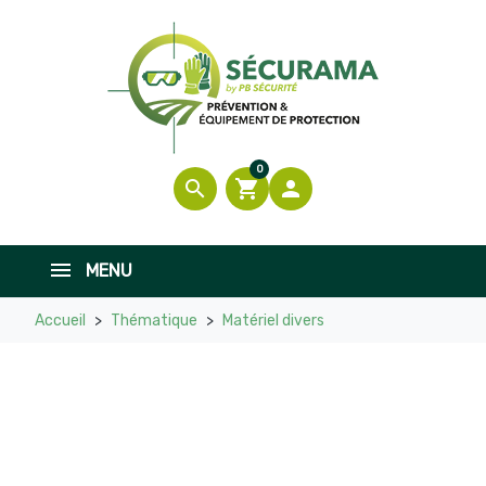
0
search
shopping_cart

MENU
Accueil
Thématique
Matériel divers