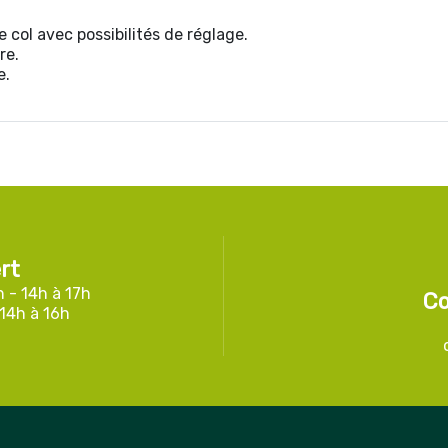
col avec possibilités de réglage.
re.
e.
rt
h - 14h à 17h
Co
 14h à 16h