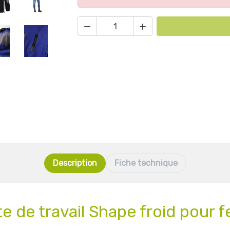


Description
Fiche technique
te de travail Shape froid pour