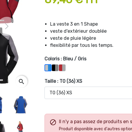
La veste 3 en 1 Shape
Next
veste d'extérieur doublée
veste de pluie légère
flexibilité par tous les temps.
Coloris : Bleu / Gris
Noir / Gris
Rouge / Gris
Bleu / Gris
search
Taille : T0 (36) XS

Il n'y a pas assez de produits en 
Produit disponible avec d'autres optio