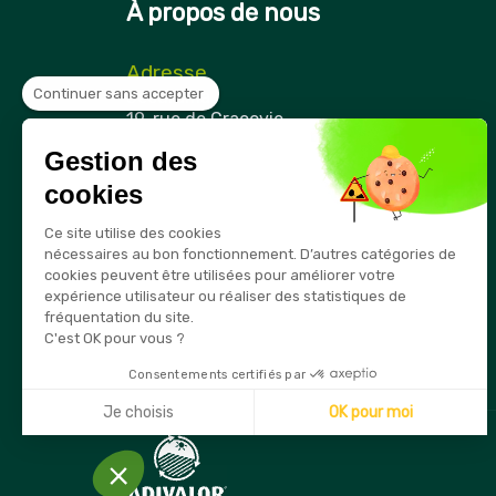
À propos de nous
Adresse
Continuer sans accepter
Securama
19, rue de Cracovie
ZAE Cap Nord
Gestion des
21850 Saint-Apollinaire
France
cookies
Téléphone
Ce site utilise des cookies
03 80 74 28 15
nécessaires au bon fonctionnement. D’autres catégories de
cookies peuvent être utilisées pour améliorer votre
E-mail
expérience utilisateur ou réaliser des statistiques de
info@securama.fr
fréquentation du site.
C'est OK pour vous ?
Consentements certifiés par
Je choisis
OK pour moi
Axeptio consent
Plateforme de Gestion du Consentement : Personnalisez
Notre plateforme vous permet d'adapter et de gérer vos 