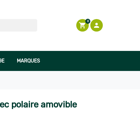
0
shopping_cart

Connexion
GE
MARQUES
ec polaire amovible